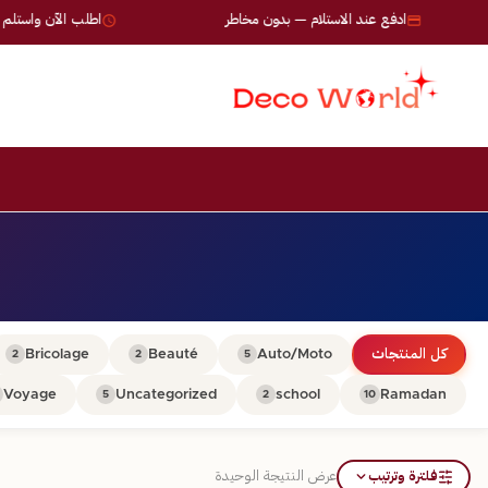
ادفع عند الاستلام — بدون مخاطر
اطلب الآن واستلم خلال 24-72
كل المنتجات
Auto/Moto
Beauté
Bricolage
2
2
5
Voyage
Uncategorized
school
Ramadan
5
2
10
فلترة وترتيب
عرض النتيجة الوحيدة