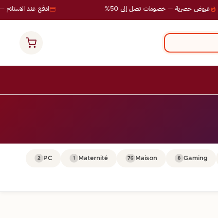
عروض حصرية — خصومات تصل إلى 50%
ادفع عند الاستلام — 
PC
Maternité
Maison
Gaming
2
1
76
8