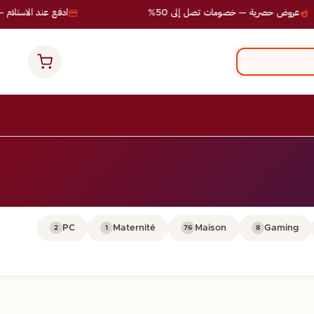
عروض حصرية — خصومات تصل إلى 50%
ادفع عند الاستلام — 
PC
Maternité
Maison
Gaming
2
1
76
8