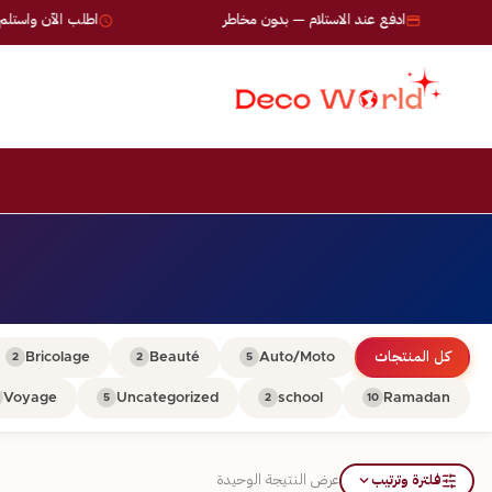
ادفع عند الاستلام — بدون مخاطر
اطلب الآن واستلم خلال 24-72
كل المنتجات
Auto/Moto
Beauté
Bricolage
2
2
5
Voyage
Uncategorized
school
Ramadan
5
2
10
فلترة وترتيب
عرض النتيجة الوحيدة