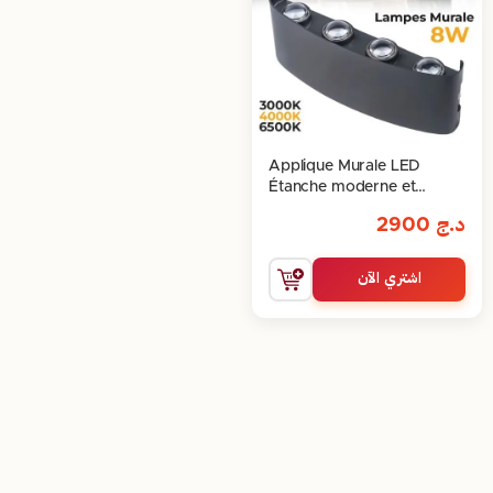
Applique Murale LED
Étanche moderne et
fonctionnelle 8W
د.ج
2900
اشتري الآن