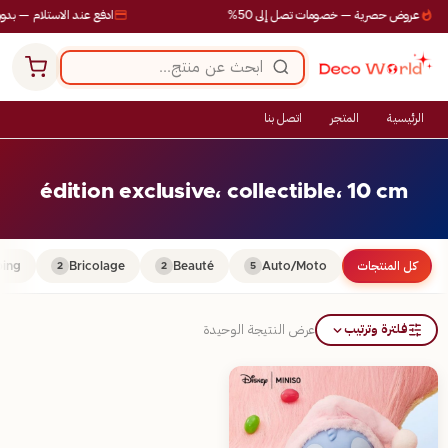
عروض حصرية — خصومات تصل إلى 50%
ادفع عند الاستلام — بدون
الرئيسية
المتجر
اتصل بنا
édition exclusive، collectible، 10 cm
كل المنتجات
Auto/Moto
Beauté
Bricolage
ing
2
2
5
فلترة وترتيب
عرض النتيجة الوحيدة