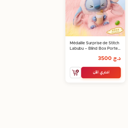
Médaille Surprise de Stitch
Labubu – Blind Box Porte-
Clé
د.ج
3500
اشتري الآن