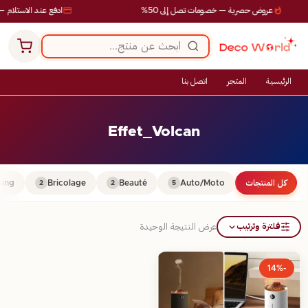
عروض حصرية — خصومات تصل إلى 50%
ادفع عند الاستلام — 
الرئيسية
المتجر
اتصل بنا
Effet_Volcan
كل المنتجات
Auto/Moto
Beauté
Bricolage
ing
2
2
5
فلترة وترتيب
عرض النتيجة الوحيدة
-14%