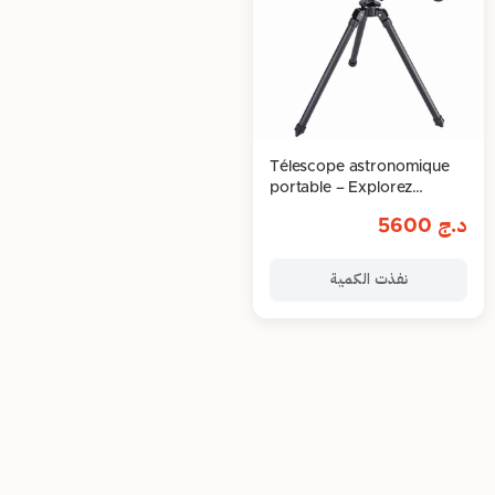
Télescope astronomique
portable – Explorez
l’univers en haute clarté
د.ج
5600
نفذت الكمية