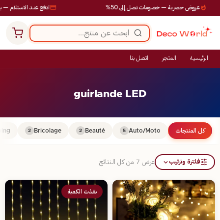
عروض حصرية — خصومات تصل إلى 50%
ادفع عند الاستلام — بدو
الرئيسية
المتجر
اتصل بنا
guirlande LED
كل المنتجات
Auto/Moto
Beauté
Bricolage
ing
2
2
5
فلترة وترتيب
عرض ⁦7⁩ من كل النتائج
نفذت الكمية