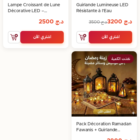
Lampe Croissant de Lune
Guirlande Lumineuse LED
Décorative LED –
Résistante à l'Eau
Ambiance Spirituelle,
د.ج
3200
د.ج
2500
د.ج
3500
Élégance et Lumière
Apaisante
اشتري الآن
اشتري الآن
نفذت الكمية
Pack Décoration Ramadan
Fawanis + Guirlande
Lumineuse 5 Pièces –