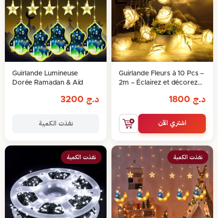
Guirlande Lumineuse
Guirlande Fleurs à 10 Pcs –
Dorée Ramadan & Aïd
2m – Éclairez et décorez
votre espace avec
د.ج
1800
د.ج
3200
élégance
اشتري الآن
نفذت الكمية
نفذت الكمية
نفذت الكمية