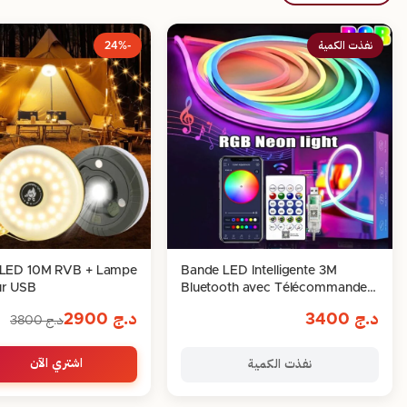
نفذت الكمية
-24%
e LED 10M RVB + Lampe
Bande LED Intelligente 3M
ur USB
Bluetooth avec Télécommande &
Contrôle via Application
د.ج
3400
د.ج
2900
د.ج
3800
اشتري الآن
نفذت الكمية