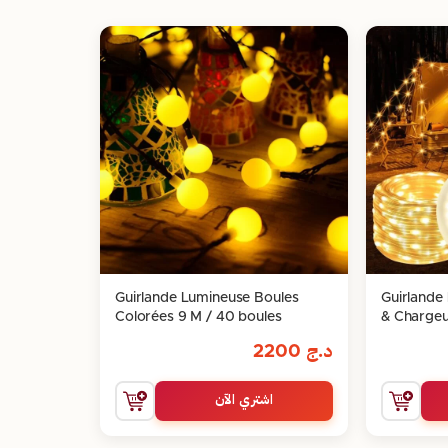
Guirlande Lumineuse Boules
Guirland
Colorées 9 M / 40 boules
& Charge
د.ج
2200
اشتري الآن