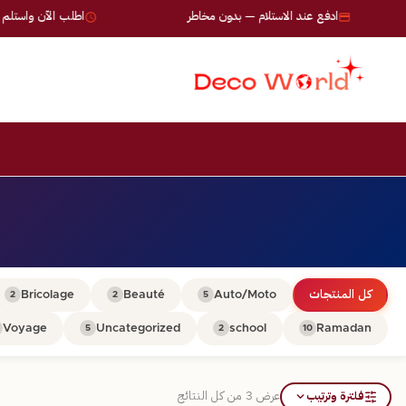
ادفع عند الاستلام — بدون مخاطر
اطلب الآن واستلم خلال 24-72 س
كل المنتجات
Auto/Moto
Beauté
Bricolage
2
2
5
Voyage
Uncategorized
school
Ramadan
5
2
10
فلترة وترتيب
عرض ⁦3⁩ من كل النتائج