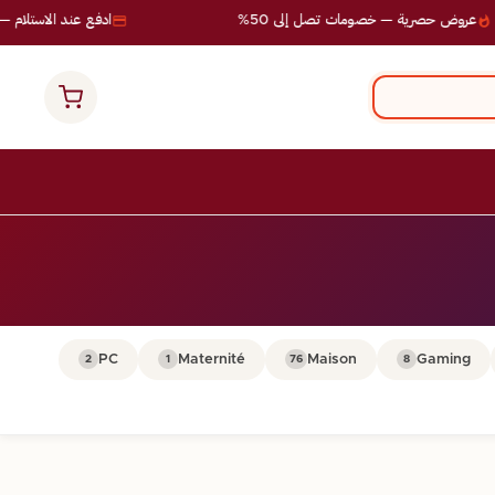
عروض حصرية — خصومات تصل إلى 50%
ادفع عند الاستلام — ب
PC
Maternité
Maison
Gaming
2
1
76
8