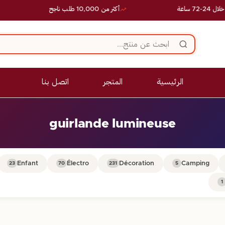
اعة
أكثر من 10,000 طلب ناجح
الرئيسية
المتجر
اتصل بنا
guirlande lumineuse
Enfant
Électro
Décoration
Camping
23
70
231
5
1