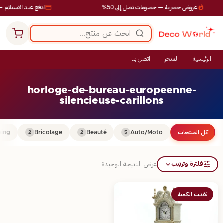
عروض حصرية — خصومات تصل إلى 50%
ادفع عند الاستلام —
الرئيسية
المتجر
اتصل بنا
horloge-de-bureau-europeenne-
silencieuse-carillons
كل المنتجات
Auto/Moto
Beauté
Bricolage
ing
2
2
5
فلترة وترتيب
عرض النتيجة الوحيدة
نفذت الكمية