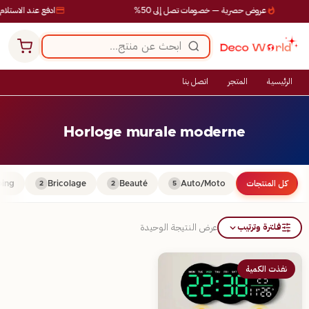
عروض حصرية — خصومات تصل إلى 50%
ادفع عند الاستلام
الرئيسية
المتجر
اتصل بنا
Horloge murale moderne
كل المنتجات
Auto/Moto
Beauté
Bricolage
ing
2
2
5
فلترة وترتيب
عرض النتيجة الوحيدة
نفذت الكمية