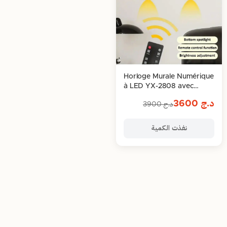
Horloge Murale Numérique
à LED YX-2808 avec
Télécommande –
د.ج
3600
د.ج
3900
Élégance, Clarté et
Technologie
نفذت الكمية