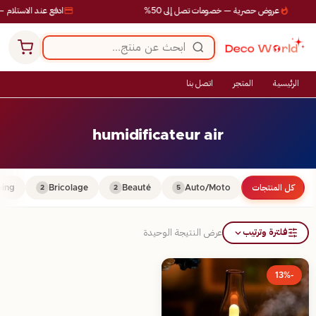
عروض حصرية — خصومات تصل إلى 50%
ادفع عند الاستلام —
الرئيسية
المتجر
اتصل بنا
humidificateur air
كل المنتجات
Auto/Moto
Beauté
Bricolage
ing
2
2
5
فلترة وترتيب
عرض النتيجة الوحيدة
-13%