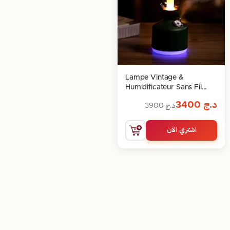
Lampe Vintage &
Humidificateur Sans Fil
silencieuse & efficace
د.ج
3400
د.ج
3900
اشتري الآن