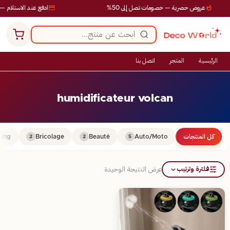
عروض حصرية — خصومات تصل إلى 50%
ادفع عند الاستلام — 
الرئيسية
المتجر
اتصل بنا
humidificateur volcan
كل المنتجات
Auto/Moto
Beauté
Bricolage
ing
2
2
5
فلترة وترتيب
عرض النتيجة الوحيدة