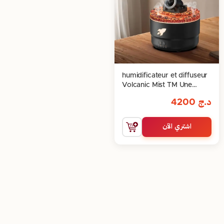
humidificateur et diffuseur
Volcanic Mist TM Une
explosion de détente
د.ج
4200
اشتري الآن