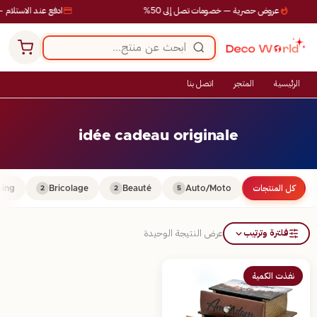
عروض حصرية — خصومات تصل إلى 50%
ادفع عند الاستلام —
الرئيسية
المتجر
اتصل بنا
idée cadeau originale
كل المنتجات
Auto/Moto
Beauté
Bricolage
ing
2
2
5
فلترة وترتيب
عرض النتيجة الوحيدة
نفذت الكمية