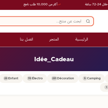
ساعة
أكثر من 10,000 طلب ناجح
الرئيسية
المتجر
اتصل بنا
Idée_Cadeau
Enfant
Électro
Décoration
Camping
23
70
231
5
1