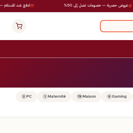
عروض حصرية — خصومات تصل إلى 50%
ادفع عند الاستلام — ب
PC
Maternité
Maison
Gaming
2
1
76
8