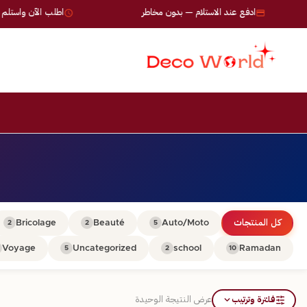
ادفع عند الاستلام — بدون مخاطر
اطلب الآن واستلم خلال 24-72 
كل المنتجات
Auto/Moto
Beauté
Bricolage
2
2
5
Voyage
Uncategorized
school
Ramadan
5
2
10
فلترة وترتيب
عرض النتيجة الوحيدة