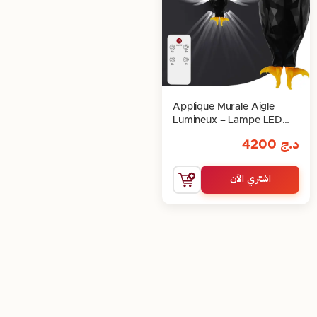
Applique Murale Aigle
Lumineux – Lampe LED
Rechargeable avec
د.ج
4200
Télécommande & Effet
Ailes
اشتري الآن