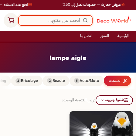
عروض حصرية — خصومات تصل إلى 50%
ادفع عند الاستلام — 
الرئيسية
المتجر
اتصل بنا
lampe aigle
كل المنتجات
Auto/Moto
Beauté
Bricolage
ing
2
2
5
فلترة وترتيب
عرض النتيجة الوحيدة