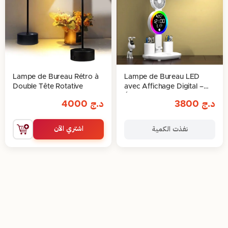
Lampe de Bureau Rétro à
Lampe de Bureau LED
Double Tête Rotative
avec Affichage Digital –
Élégance et Fonctionnalité
د.ج
3800
د.ج
4000
اشتري الآن
نفذت الكمية