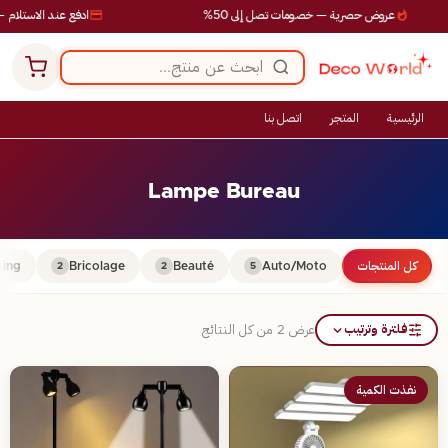
عروض حصرية — خصومات تصل إلى 50%
ادفع عند الاستلام —
الرئيسية
المتجر
اتصل بنا
Lampe Bureau
كل المنتجات
Auto/Moto
Beauté
Bricolage
ing
2
2
5
فلترة وترتيب
عرض ⁦2⁩ من كل النتائج
نفذت الكمية