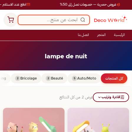
عروض حصرية — خصومات تصل إلى 50%
ادفع عند الاستلام —
الرئيسية
المتجر
اتصل بنا
lampe de nuit
كل المنتجات
Auto/Moto
Beauté
Bricolage
ing
2
2
5
فلترة وترتيب
عرض ⁦2⁩ من كل النتائج