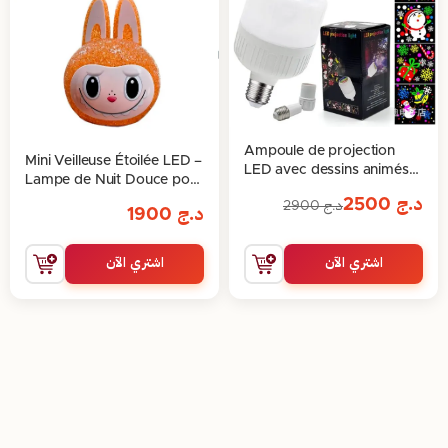
Ampoule de projection
Mini Veilleuse Étoilée LED –
LED avec dessins animés
Lampe de Nuit Douce pour
pour chambre d’enfants
Chambre d’Enfants et
د.ج
2500
د.ج
2900
د.ج
1900
Décoration Magique
اشتري الآن
اشتري الآن