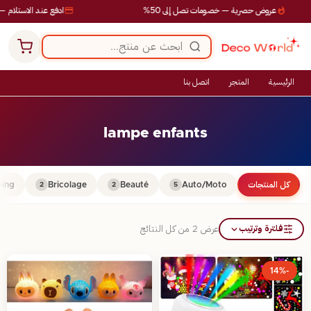
عروض حصرية — خصومات تصل إلى 50%
ادفع عند الاستلام — 
الرئيسية
المتجر
اتصل بنا
lampe enfants
كل المنتجات
Auto/Moto
Beauté
Bricolage
ing
2
2
5
فلترة وترتيب
عرض ⁦2⁩ من كل النتائج
-14%