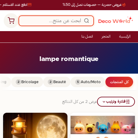
عروض حصرية — خصومات تصل إلى 50%
ادفع عند الاستلام —
الرئيسية
المتجر
اتصل بنا
lampe romantique
كل المنتجات
Auto/Moto
Beauté
Bricolage
ing
2
2
5
فلترة وترتيب
عرض ⁦2⁩ من كل النتائج