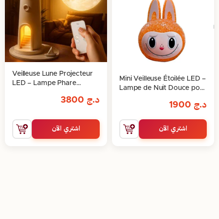
Veilleuse Lune Projecteur
Mini Veilleuse Étoilée LED –
LED – Lampe Phare
Lampe de Nuit Douce pour
Rechargeable avec
Chambre d’Enfants et
د.ج
3800
Télécommande
د.ج
1900
Décoration Magique
اشتري الآن
اشتري الآن