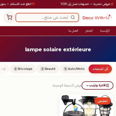
عروض حصرية — خصومات تصل إلى 50%
ادفع عند الاستلام — بدون 
الرئيسية
المتجر
اتصل بنا
lampe solaire extérieure
كل المنتجات
Auto/Moto
Beauté
Bricolage
ing
2
2
5
فلترة وترتيب
عرض النتيجة الوحيدة
تخفيض