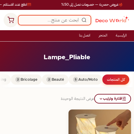
عروض حصرية — خصومات تصل إلى 50%
ادفع عند الاستلام — 
الرئيسية
المتجر
اتصل بنا
Lampe_Pliable
كل المنتجات
Auto/Moto
Beauté
Bricolage
ing
2
2
5
فلترة وترتيب
عرض النتيجة الوحيدة