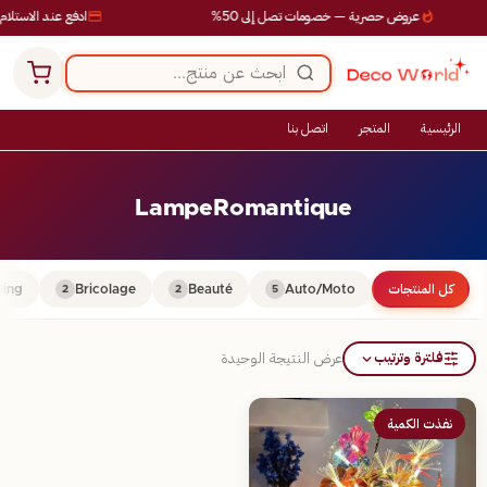
عروض حصرية — خصومات تصل إلى 50%
ادفع عند الاستلام
الرئيسية
المتجر
اتصل بنا
LampeRomantique
كل المنتجات
Auto/Moto
Beauté
Bricolage
ing
2
2
5
فلترة وترتيب
عرض النتيجة الوحيدة
نفذت الكمية