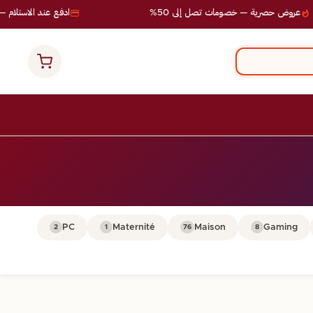
عروض حصرية — خصومات تصل إلى 50%
ادفع عند الاستلام — 
PC
Maternité
Maison
Gaming
2
1
76
8