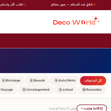
ادفع عند الاستلام — بدون مخاطر
اطلب الآن واستلم خلال 24-72
كل المنتجات
Auto/Moto
Beauté
Bricolage
2
2
5
Voyage
Uncategorized
school
Ramadan
5
2
10
فلترة وترتيب
عرض النتيجة الوحيدة