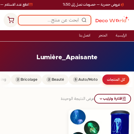
عروض حصرية — خصومات تصل إلى 50%
ادفع عند الاستلام — ب
الرئيسية
المتجر
اتصل بنا
Lumière_Apaisante
كل المنتجات
Auto/Moto
Beauté
Bricolage
ing
2
2
5
فلترة وترتيب
عرض النتيجة الوحيدة