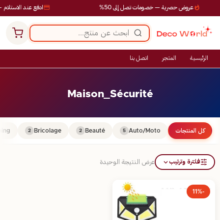
عروض حصرية — خصومات تصل إلى 50%
ادفع عند الاستلام —
الرئيسية
المتجر
اتصل بنا
Maison_Sécurité
كل المنتجات
Auto/Moto
Beauté
Bricolage
ing
2
2
5
فلترة وترتيب
عرض النتيجة الوحيدة
-11%