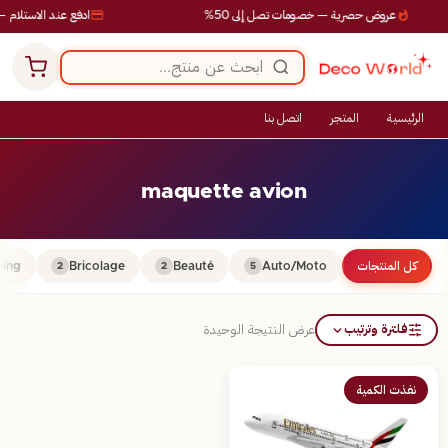
عروض حصرية — خصومات تصل إلى 50%
ادفع عند الاستلام —
الرئيسية
المتجر
اتصل بنا
maquette avion
كل المنتجات
Auto/Moto
Beauté
Bricolage
ing
2
2
5
فلترة وترتيب
عرض النتيجة الوحيدة
نفذت الكمية