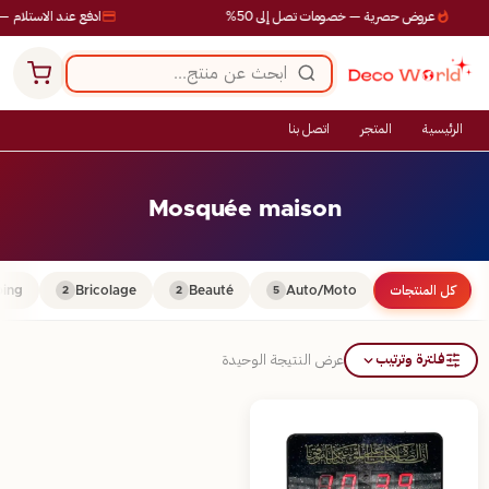
عروض حصرية — خصومات تصل إلى 50%
ادفع عند الاستلام — 
الرئيسية
المتجر
اتصل بنا
Mosquée maison
كل المنتجات
Auto/Moto
Beauté
Bricolage
ing
2
2
5
فلترة وترتيب
عرض النتيجة الوحيدة