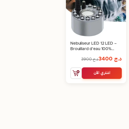
Nebuliseur LED 12 LED –
Brouillard d’eau 100%
vapeur pour bassins
د.ج
3400
د.ج
3900
اشتري الآن