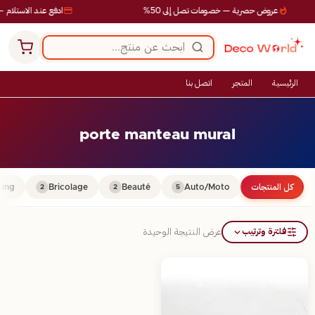
عروض حصرية — خصومات تصل إلى 50%
ادفع عند الاستلام —
الرئيسية
المتجر
اتصل بنا
porte manteau mural
كل المنتجات
Auto/Moto
Beauté
Bricolage
ing
2
2
5
فلترة وترتيب
عرض النتيجة الوحيدة