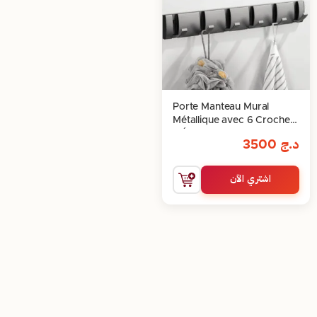
Porte Manteau Mural
Métallique avec 6 Crochets
– Élégance, solidité et gain
د.ج
3500
d’espace
اشتري الآن