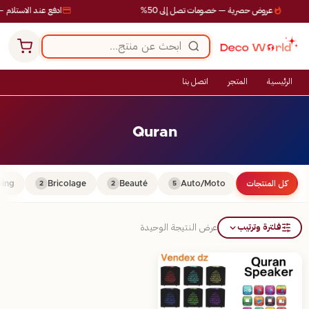
عروض حصرية — خصومات تصل إلى 50%
ادفع عند الاستلام —
الرئيسية
المتجر
اتصل بنا
Quran
كل المنتجات
Auto/Moto
Beauté
Bricolage
ing
2
2
5
فلترة وترتيب
عرض النتيجة الوحيدة