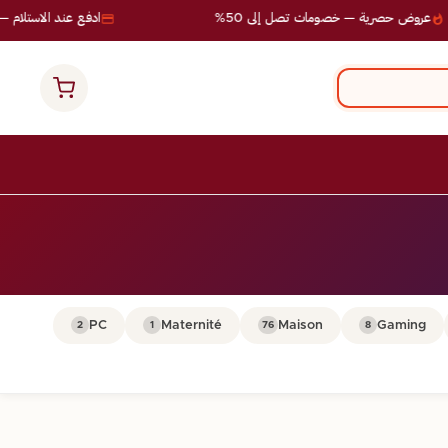
عروض حصرية — خصومات تصل إلى 50%
ادفع عند الاستلام — ب
PC
Maternité
Maison
Gaming
2
1
76
8