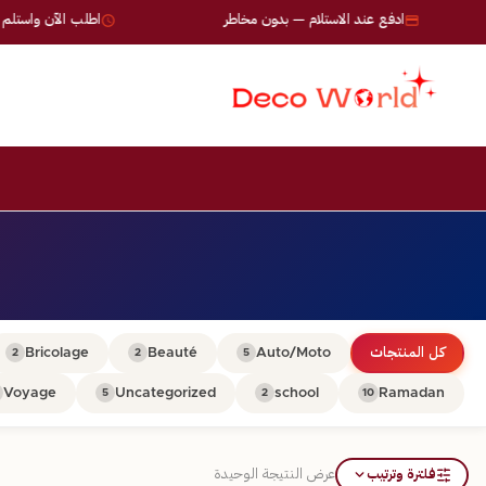
ادفع عند الاستلام — بدون مخاطر
اطلب الآن واستلم خلال 24-72 
كل المنتجات
Auto/Moto
Beauté
Bricolage
2
2
5
Voyage
Uncategorized
school
Ramadan
5
2
10
فلترة وترتيب
عرض النتيجة الوحيدة