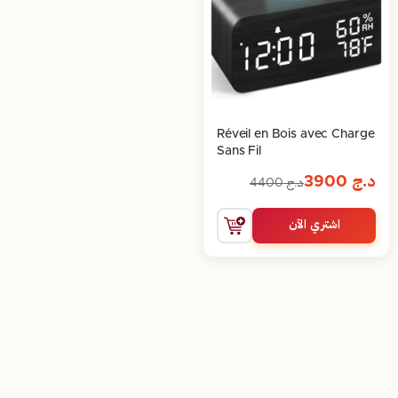
Réveil en Bois avec Charge
Sans Fil
د.ج
3900
د.ج
4400
اشتري الآن