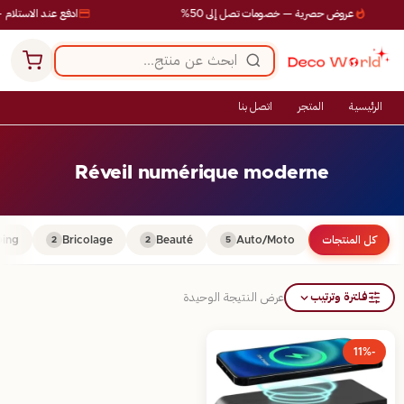
عروض حصرية — خصومات تصل إلى 50%
ادفع عند الاستلام —
الرئيسية
المتجر
اتصل بنا
Réveil numérique moderne
كل المنتجات
Auto/Moto
Beauté
Bricolage
ing
2
2
5
فلترة وترتيب
عرض النتيجة الوحيدة
-11%