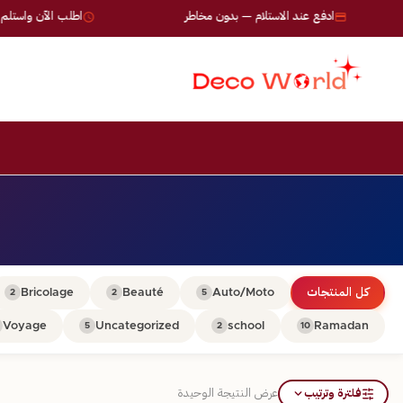
ادفع عند الاستلام — بدون مخاطر
اطلب الآن واستلم خلال 24-72
كل المنتجات
Auto/Moto
Beauté
Bricolage
2
2
5
Voyage
Uncategorized
school
Ramadan
5
2
10
فلترة وترتيب
عرض النتيجة الوحيدة