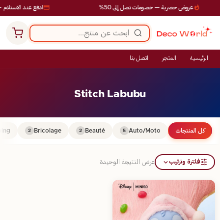
عروض حصرية — خصومات تصل إلى 50%
ادفع عند الاستلام —
الرئيسية
المتجر
اتصل بنا
Stitch Labubu
كل المنتجات
Auto/Moto
Beauté
Bricolage
ing
2
2
5
فلترة وترتيب
عرض النتيجة الوحيدة