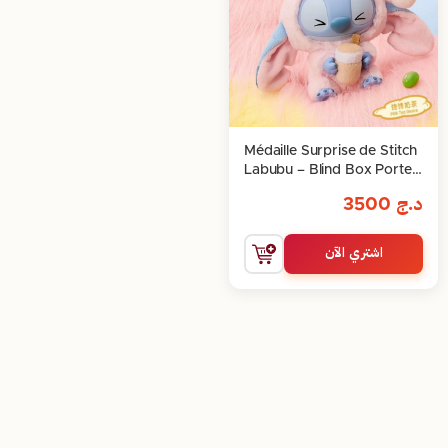
Médaille Surprise de Stitch
Labubu – Blind Box Porte-
Clé
د.ج
3500
اشتري الآن