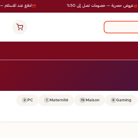
روض حصرية — خصومات تصل إلى 50%
ادفع عند الاستلام — بد
PC
Maternité
Maison
Gaming
2
1
76
8