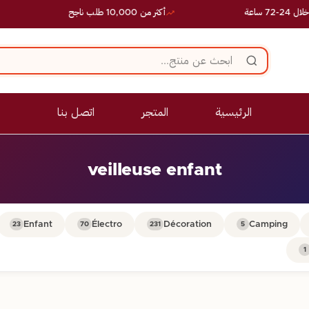
اعة
أكثر من 10,000 طلب ناجح
ع
الرئيسية
المتجر
اتصل بنا
veilleuse enfant
Enfant
Électro
Décoration
Camping
23
70
231
5
1