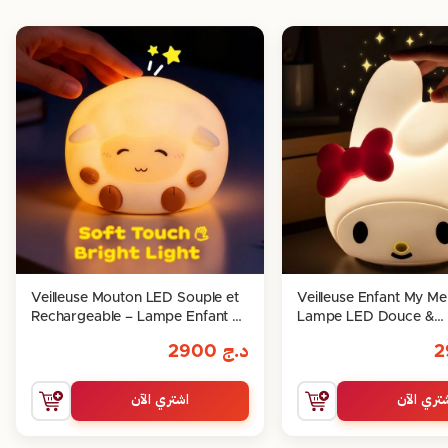
Veilleuse Mouton LED Souple et
Veilleuse Enfant My Me
Rechargeable – Lampe Enfant en
Lampe LED Douce &
Silicone
Réconfortante
د.ج
2900
تري الآن
اشتري الآن