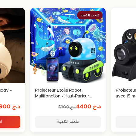
نفذت الكمية
lody –
Projecteur Étoilé Robot
Projecteur
Multifonction - Haut-Parleur
avec 15 mo
Bluetooth , USB Rechargeable
د.ج
4400
د.ج
2900
د.ج
5300
اش
نفذت الكمية