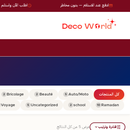
ادفع عند الاستلام — بدون مخاطر
اطلب الآن واستلم خلال 24-72 س
كل المنتجات
Auto/Moto
Beauté
Bricolage
2
2
5
Voyage
Uncategorized
school
Ramadan
5
2
10
فلترة وترتيب
عرض ⁦5⁩ من كل النتائج