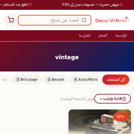
عروض حصرية — خصومات تصل إلى 50%
ادفع عند الاستلام — 
الرئيسية
المتجر
اتصل بنا
vintage
كل المنتجات
Auto/Moto
Beauté
Bricolage
ing
2
2
5
فلترة وترتيب
عرض النتيجة الوحيدة
-12%