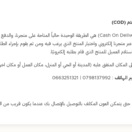
COD)
الدفع عند الاستلام (Cash On Delivery) هي الطريقة الوحيدة حالياً المتاحة على متجرن
ر متجرنا إلكتروني واختيار المنتج الذي يرغب فيه ومن ثم يقوم بإجراء الطل
لام العميل للمنتج الذي قام بطلبه إلكترونيًا.
 المكان المتفق عليه (المدينة أو الحي أو المنزل، مكان العمل أو مكان اخر
ر الهاتف
: 0798137992 | 0663251321
 حتى يتمكن العون المكلف بالتوصيل بالإتصال بك عندما يكون قريب من الع