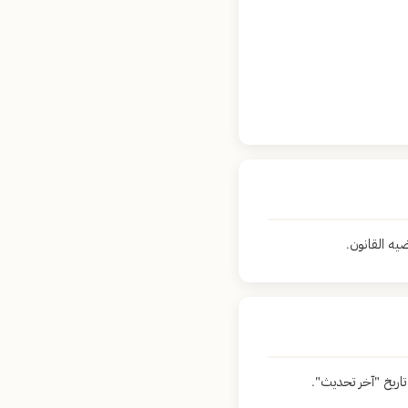
يه القانون.
ريخ "آخر تحديث".