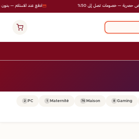
صرية — خصومات تصل إلى 50%
ادفع عند الاستلام — بدون مخ
PC
Maternité
Maison
Gaming
2
1
76
8