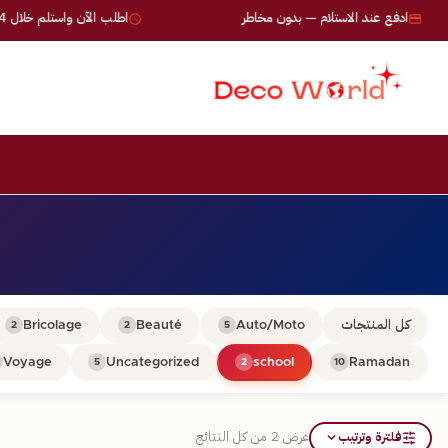
ادفع عند الاستلام — بدون مخاطر
اطلب الآن واستلم خلال 24-72 ساعة
كل المنتجات
Auto/Moto
Beauté
Bricolage
2
2
5
Voyage
Uncategorized
school
Ramadan
5
2
10
فلترة وترتيب
عرض ⁦2⁩ من كل النتائج