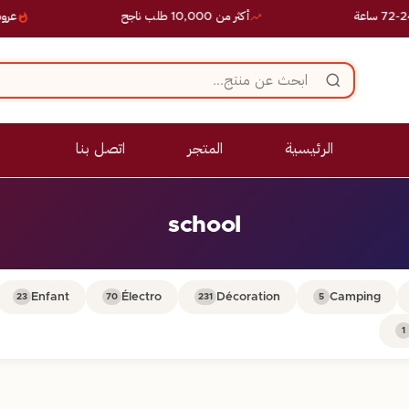
أكثر من 10,000 طلب ناجح
عروض ح
الرئيسية
المتجر
اتصل بنا
school
Enfant
Électro
Décoration
Camping
23
70
231
5
1