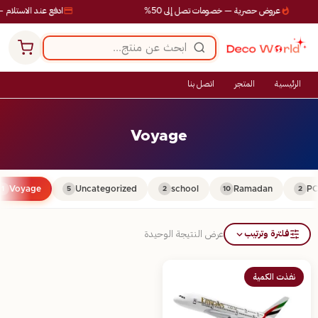
عروض حصرية — خصومات تصل إلى 50%
ادفع عند الاستلام —
الرئيسية
المتجر
اتصل بنا
Voyage
Voyage
Uncategorized
school
Ramadan
PC
1
5
2
10
2
فلترة وترتيب
عرض النتيجة الوحيدة
نفذت الكمية