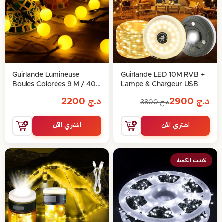
Guirlande Lumineuse
Guirlande LED 10M RVB +
Boules Colorées 9 M / 40
Lampe & Chargeur USB
boules
د.ج
2900
د.ج
2200
د.ج
3800
اشتري الآن
اشتري الآن
نفذت الكمية