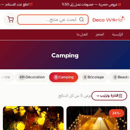
عروض حصرية — خصومات تصل إلى 50%
ادفع عند الاستلام — بد
الرئيسية
المتجر
اتصل بنا
Camping
lectro
Décoration
Camping
Bricolage
Beauté
231
5
2
2
فلترة وترتيب
عرض ⁦5⁩ من كل النتائج
-24%