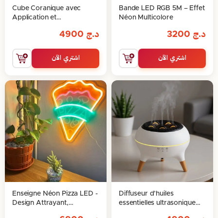
Cube Coranique avec
Bande LED RGB 5M – Effet
Application et
Néon Multicolore
Télécommande
د.ج
3200
د.ج
4900
اشتري الآن
اشتري الآن
Enseigne Néon Pizza LED -
Diffuseur d’huiles
Design Attrayant,
essentielles ultrasonique
40x30cm
350 ml avec