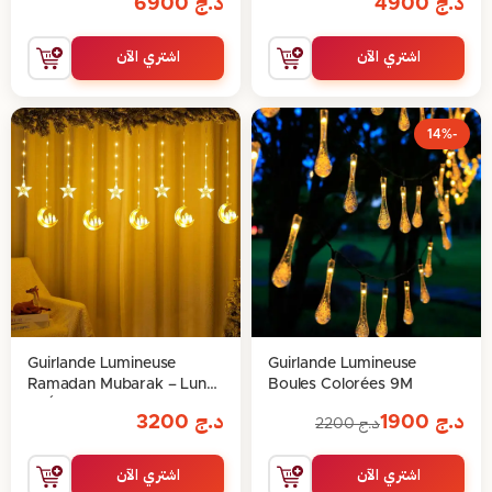
د.ج
4900
د.ج
6900
télécommande et lumières
اشتري الآن
اشتري الآن
-14%
Guirlande Lumineuse
Guirlande Lumineuse
Ramadan Mubarak – Lune
Boules Colorées 9M
et Étoiles
د.ج
1900
د.ج
3200
د.ج
2200
اشتري الآن
اشتري الآن