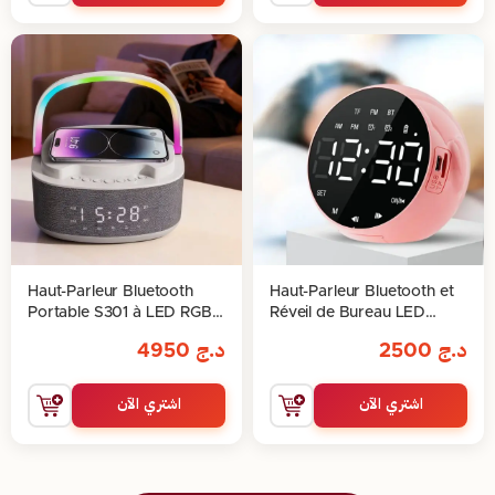
Haut-Parleur Bluetooth
Haut-Parleur Bluetooth et
Portable S301 à LED RGB
Réveil de Bureau LED
avec Chargeur Sans Fil
Numérique – Enceinte
د.ج
2500
د.ج
4950
15W
Bluetooth
اشتري الآن
اشتري الآن