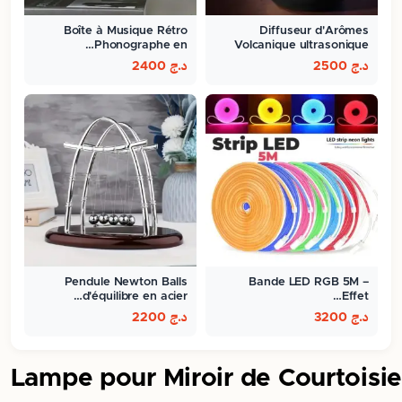
Boîte à Musique Rétro
Diffuseur d'Arômes
Phonographe en…
Volcanique ultrasonique
300ml
د.ج
2500
د.ج
2400
Pendule Newton Balls
Bande LED RGB 5M –
d'équilibre en acier…
Effet…
د.ج
3200
د.ج
2200
Lampe pour Miroir de Courtoisie