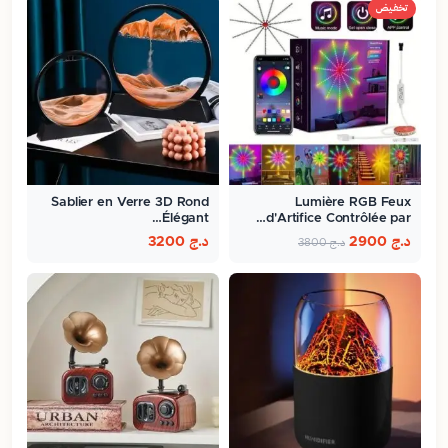
تخفيض
Sablier en Verre 3D Rond
Lumière RGB Feux
Élégant…
d'Artifice Contrôlée par…
د.ج
2900
د.ج
3200
د.ج
3800