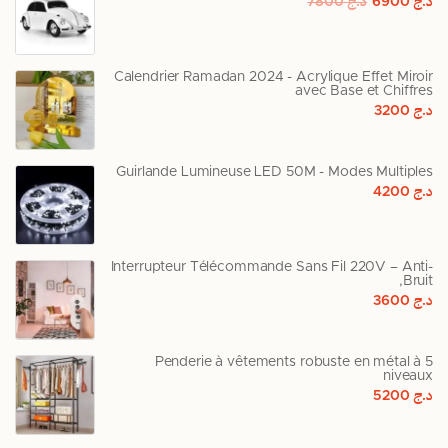
د.ج
6900
د.ج
7800
Calendrier Ramadan 2024 - Acrylique Effet Miroir
avec Base et Chiffres
د.ج
3200
Guirlande Lumineuse LED 50M - Modes Multiples
د.ج
4200
Interrupteur Télécommande Sans Fil 220V – Anti-
Bruit,
د.ج
3600
Penderie à vêtements robuste en métal à 5
niveaux
د.ج
5200