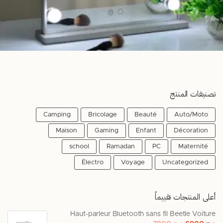
تصنيفات المنتج
Camping
Bricolage
Beauté
Auto/Moto
Maison
Gaming
Enfant
Décoration
school
Ramadan
PC
Maternité
Électro
Voyage
Uncategorized
أعلى المنتجات تقييماً
Haut-parleur Bluetooth sans fil Beetle Voiture