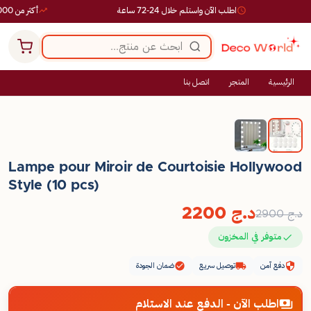
اطلب الآن واستلم خلال 24-72 ساعة
أكثر من 10,000 طلب ناجح
الرئيسية
المتجر
اتصل بنا
-24%
Lampe pour Miroir de Courtoisie Hollywood
Style (10 pcs)
د.ج
2200
د.ج
2900
متوفر في المخزون
دفع آمن
توصيل سريع
ضمان الجودة
اطلب الآن - الدفع عند الاستلام