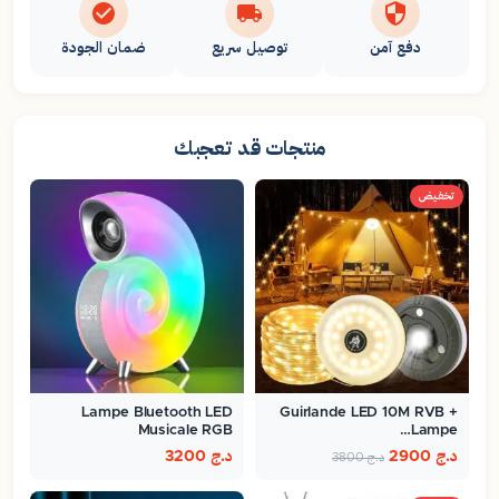
دفع آمن
توصيل سريع
ضمان الجودة
منتجات قد تعجبك
تخفيض
Lampe Bluetooth LED
Guirlande LED 10M RVB +
Musicale RGB
Lampe…
د.ج
2900
د.ج
3200
د.ج
3800