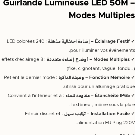
Guirlande Lumineuse LED 50M –
Modes Multiples
✔
Éclairage Festif – إضاءة احتفالية مذهلة
: 240 LED colorées
pour illuminer vos événements.
✔
Modes Multiples – أوضاع إضاءة متعددة
: 8 effets d’éclairage
(fixe, clignotant, vague, fondu…).
✔
Fonction Mémoire – وظيفة الذاكرة
: Retient le dernier mode
utilisé pour un allumage pratique.
✔
Étanchéité IP65 – مقاومة للماء
: Convient à l’intérieur et à
l’extérieur, même sous la pluie.
✔
Installation Facile – تركيب سهل
: Fil noir discret et
alimentation EU Plug 220V.