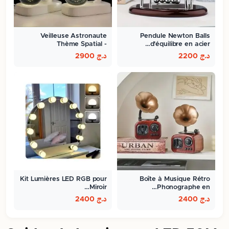
Veilleuse Astronaute
Pendule Newton Balls
Thème Spatial -
d'équilibre en acier…
ambiance…
د.ج
2200
د.ج
2900
Kit Lumières LED RGB pour
Boîte à Musique Rétro
Miroir…
Phonographe en…
د.ج
2400
د.ج
2400