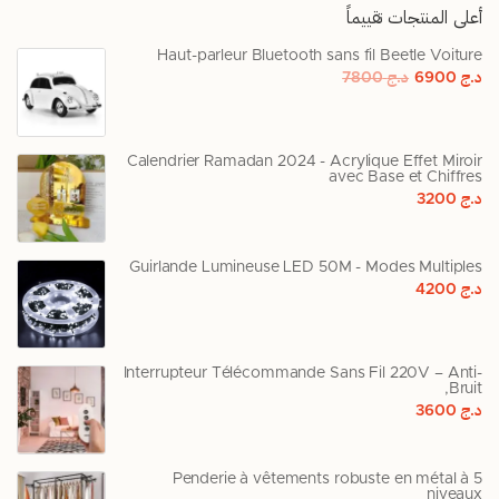
أعلى المنتجات تقييماً
Haut-parleur Bluetooth sans fil Beetle Voiture
د.ج
6900
د.ج
7800
Calendrier Ramadan 2024 - Acrylique Effet Miroir
avec Base et Chiffres
د.ج
3200
Guirlande Lumineuse LED 50M - Modes Multiples
د.ج
4200
Interrupteur Télécommande Sans Fil 220V – Anti-
Bruit,
د.ج
3600
Penderie à vêtements robuste en métal à 5
niveaux