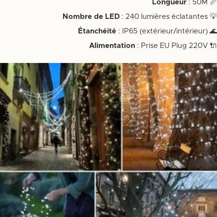
Longueur
: 50M
📏
Nombre de LED
: 240 lumières éclatantes
💡
Étanchéité
: IP65 (extérieur/intérieur)
🌊
Alimentation
: Prise EU Plug 220V
🔌