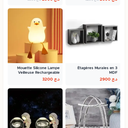
Mouette Silicone Lampe
3 Étagères Murales en
Veilleuse Rechargeable
MDF
Pour…
د.ج
2900
د.ج
3200