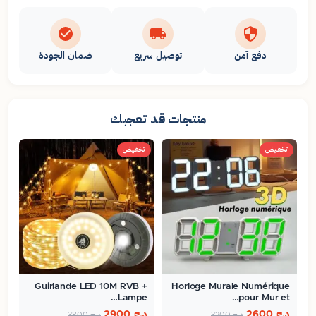
دفع آمن
توصيل سريع
ضمان الجودة
منتجات قد تعجبك
تخفيض
تخفيض
Guirlande LED 10M RVB +
Horloge Murale Numérique
Lampe…
pour Mur et…
د.ج
2600
د.ج
2900
د.ج
3200
د.ج
3800