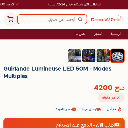
اطلب الآن واستلم خلال 24-72 ساعة
أكثر من 10,000 طلب ناجح
الرئيسية
المتجر
اتصل بنا
Guirlande Lumineuse LED 50M - Modes
Multiples
د.ج
4200
غير متوفر
دفع آمن
توصيل سريع
ضمان الجودة
اطلب الآن - الدفع عند الاستلام