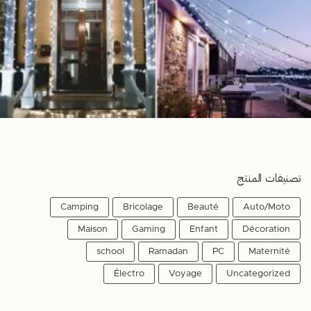
تصنيفات المنتج
Camping
Bricolage
Beauté
Auto/Moto
Maison
Gaming
Enfant
Décoration
school
Ramadan
PC
Maternité
Électro
Voyage
Uncategorized