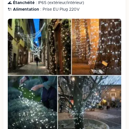
🌊
Étanchéité
: IP65 (extérieur/intérieur)
🔌
Alimentation
: Prise EU Plug 220V