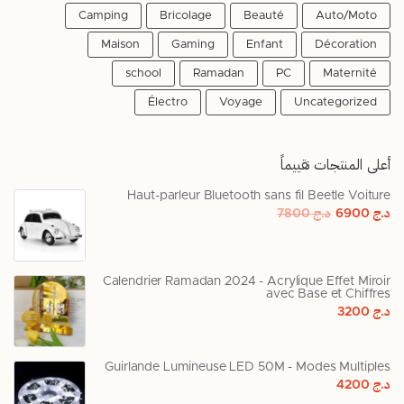
Camping
Bricolage
Beauté
Auto/Moto
Maison
Gaming
Enfant
Décoration
school
Ramadan
PC
Maternité
Électro
Voyage
Uncategorized
أعلى المنتجات تقييماً
Haut-parleur Bluetooth sans fil Beetle Voiture
د.ج
6900
د.ج
7800
Calendrier Ramadan 2024 - Acrylique Effet Miroir
avec Base et Chiffres
د.ج
3200
Guirlande Lumineuse LED 50M - Modes Multiples
د.ج
4200