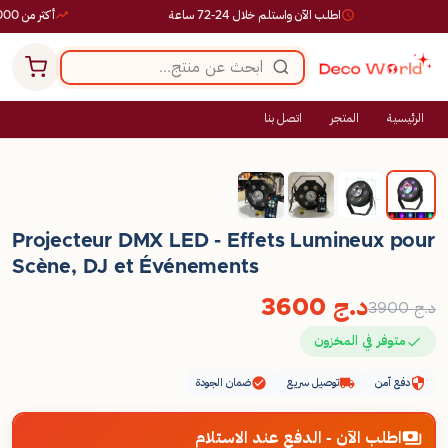
اطلب الآن واستلم خلال 24-72 ساعة
أكثر من 10,000 طلب ناجح
الرئيسية
المتجر
اتصل بنا
-8%
Projecteur DMX LED - Effets Lumineux pour
Scène, DJ et Événements
د.ج
3600
د.ج
3900
متوفر في المخزون
دفع آمن
توصيل سريع
ضمان الجودة
اطلب الآن - الدفع عند الاستلام