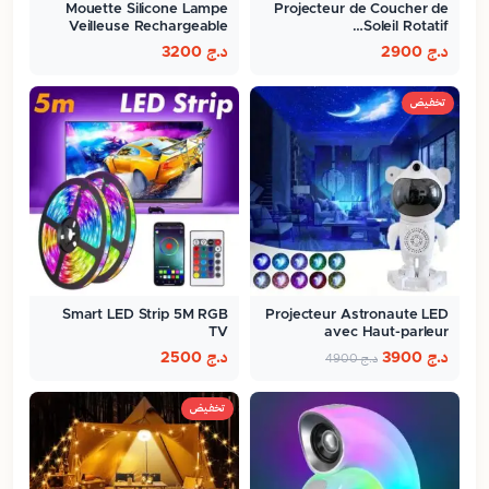
Mouette Silicone Lampe
Projecteur de Coucher de
Veilleuse Rechargeable
Soleil Rotatif…
Pour…
د.ج
2900
د.ج
3200
تخفيض
Smart LED Strip 5M RGB
Projecteur Astronaute LED
TV
avec Haut-parleur
Bluetooth…
د.ج
3900
د.ج
2500
د.ج
4900
تخفيض