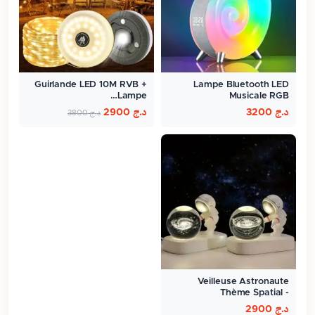
Guirlande LED 10M RVB +
Lampe Bluetooth LED
Lampe…
Musicale RGB
د.ج
3200
د.ج
2900
د.ج
3800
Veilleuse Astronaute
Thème Spatial -
ambiance…
د.ج
2900