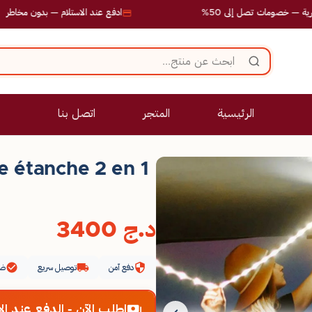
مات تصل إلى 50%
ادفع عند الاستلام — بدون مخاطر
الرئيسية
المتجر
اتصل بنا
e étanche 2 en 1
د.ج
3400
دفع آمن
توصيل سريع
ضم
اطلب الآن - الدفع عند الا