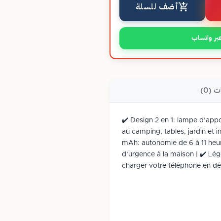
أضف للسلة
بر واتساب
ت (0)
✔️ Design 2 en 1: lampe d’app
au camping, tables, jardin et 
mAh: autonomie de 6 à 11 heur
d’urgence à la maison | ✔️ Lég
charger votre téléphone en d