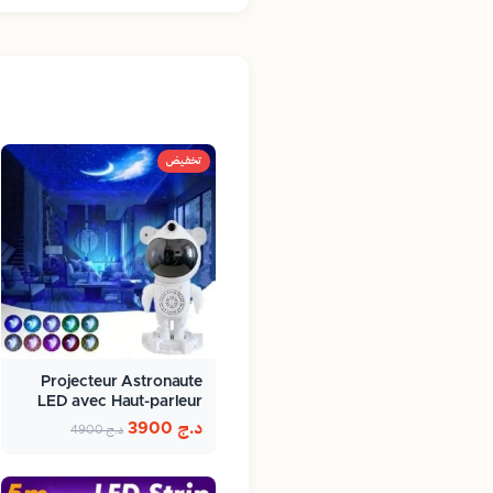
تخفيض
Projecteur Astronaute
LED avec Haut-parleur
Bluetooth…
د.ج
3900
د.ج
4900