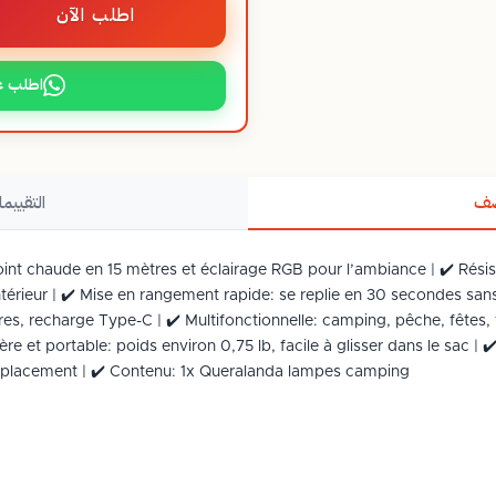
اطلب الآن
اطلب ع
صف
التقييما
oint chaude en 15 mètres et éclairage RGB pour l’ambiance | ✔️ Rési
intérieur | ✔️ Mise en rangement rapide: se replie en 30 secondes sans
es, recharge Type-C | ✔️ Multifonctionnelle: camping, pêche, fêtes,
ère et portable: poids environ 0,75 lb, facile à glisser dans le sac 
éplacement | ✔️ Contenu: 1x Queralanda lampes camping