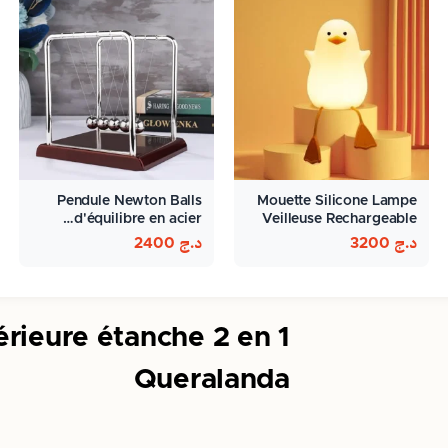
Pendule Newton Balls
Mouette Silicone Lampe
d'équilibre en acier…
Veilleuse Rechargeable
Pour…
د.ج
3200
د.ج
2400
rieure étanche 2 en 1
Queralanda