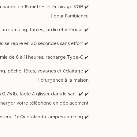
nt chaude en 15 mètres et éclairage RGB
pour l’ambiance |
✔️ Résistance à l’eau IPX4: adaptée au camping, tables, jardin et intérieur |
✔️ Mise en rangement rapide: se replie en 30 secondes sans effort |
✔️ Batterie 4000 mAh: autonomie de 6 à 11 heures, recharge Type-C |
ping, pêche, fêtes, voyages et éclairage
d’urgence à la maison |
 0,75 lb, facile à glisser dans le sac | ✔️
harger votre téléphone en déplacement |
✔️ Contenu: 1x Queralanda lampes camping