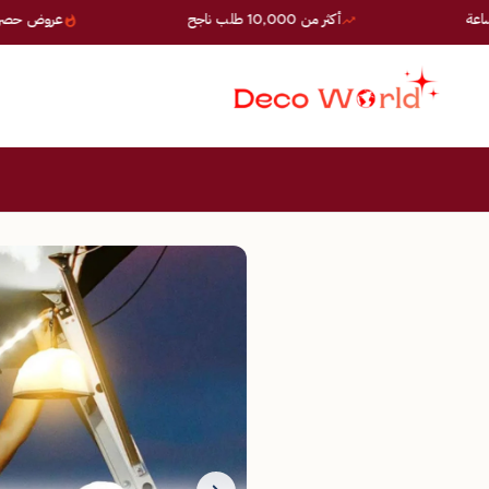
أكثر من 10,000 طلب ناجح
عروض حصرية — خصو