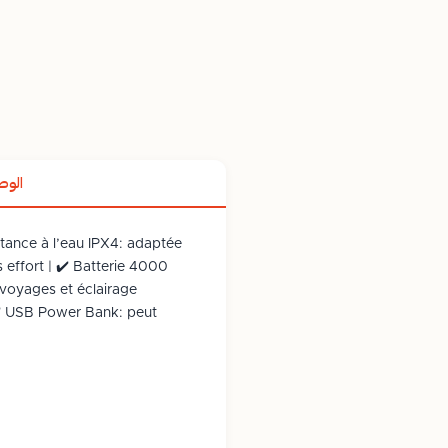
الو
stance à l’eau IPX4: adaptée
 effort | ✔️ Batterie 4000
 voyages et éclairage
| ✔️ USB Power Bank: peut