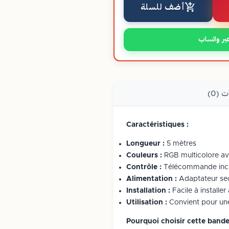
أضف للسلة
بر واتساب
ت (0)
Caractéristiques :
Longueur :
5 mètres
Couleurs :
RGB multicolore a
Contrôle :
Télécommande inclus
Alimentation :
Adaptateur sec
Installation :
Facile à installe
Utilisation :
Convient pour une u
Pourquoi choisir cette bande