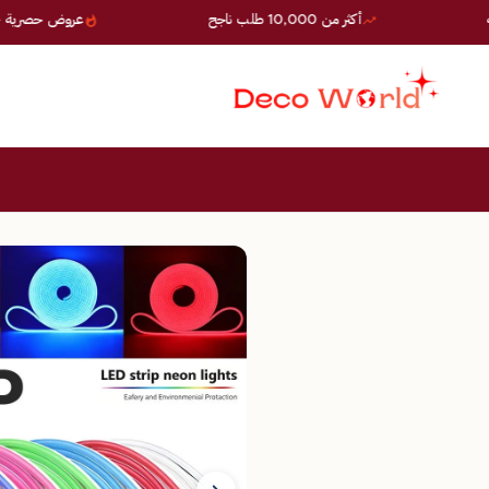
أكثر من 10,000 طلب ناجح
عروض حصرية — خصومات تصل