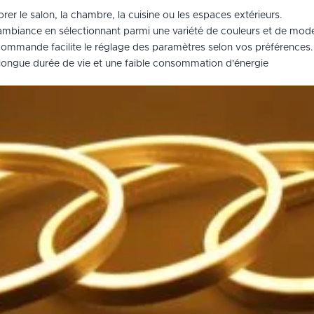
rer le salon, la chambre, la cuisine ou les espaces extérieurs.
mbiance en sélectionnant parmi une variété de couleurs et de mod
commande facilite le réglage des paramètres selon vos préférences.
ongue durée de vie et une faible consommation d'énergie