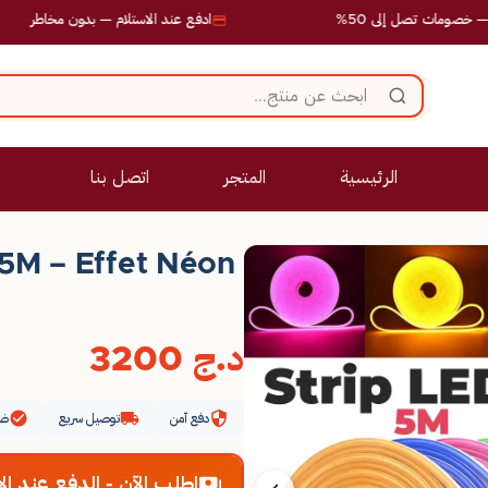
 إلى 50%
ادفع عند الاستلام — بدون مخاطر
الرئيسية
المتجر
اتصل بنا
5M – Effet Néon
د.ج
3200
دفع آمن
توصيل سريع
ضم
اطلب الآن - الدفع عند الا