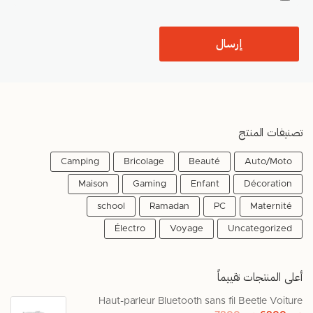
تصنيفات المنتج
Camping
Bricolage
Beauté
Auto/Moto
Maison
Gaming
Enfant
Décoration
school
Ramadan
PC
Maternité
Électro
Voyage
Uncategorized
أعلى المنتجات تقييماً
Haut-parleur Bluetooth sans fil Beetle Voiture