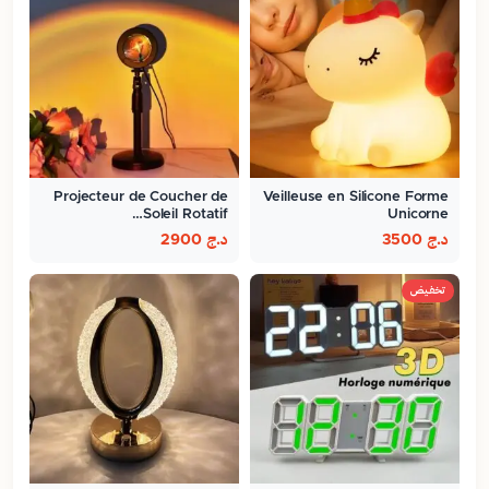
Projecteur de Coucher de
Veilleuse en Silicone Forme
Soleil Rotatif…
Unicorne
د.ج
3500
د.ج
2900
تخفيض