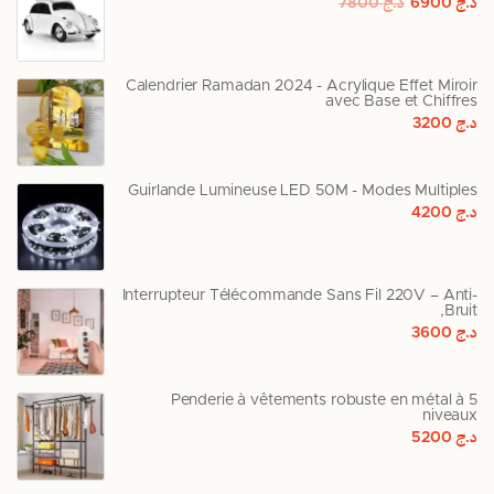
د.ج
6900
د.ج
7800
Calendrier Ramadan 2024 - Acrylique Effet Miroir
avec Base et Chiffres
د.ج
3200
Guirlande Lumineuse LED 50M - Modes Multiples
د.ج
4200
Interrupteur Télécommande Sans Fil 220V – Anti-
Bruit,
د.ج
3600
Penderie à vêtements robuste en métal à 5
niveaux
د.ج
5200