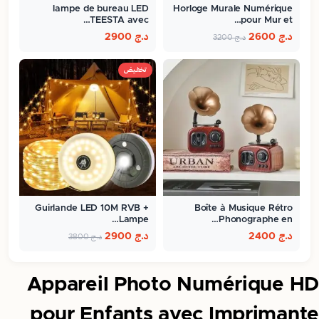
lampe de bureau LED
Horloge Murale Numérique
TEESTA avec…
pour Mur et…
د.ج
2600
د.ج
2900
د.ج
3200
تخفيض
Guirlande LED 10M RVB +
Boîte à Musique Rétro
Lampe…
Phonographe en…
د.ج
2400
د.ج
2900
د.ج
3800
Appareil Photo Numérique HD
pour Enfants avec Imprimante