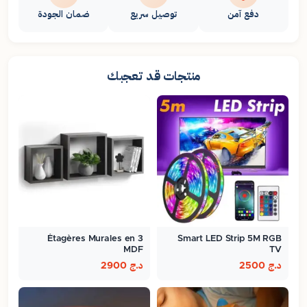
دفع آمن
توصيل سريع
ضمان الجودة
منتجات قد تعجبك
3 Étagères Murales en
Smart LED Strip 5M RGB
MDF
TV
د.ج
2500
د.ج
2900