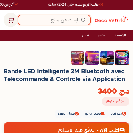
اطلب الآن واستلم خلال 24-72 ساعة
أكثر من 10,000 طلب ناجح
الرئيسية
المتجر
اتصل بنا
Bande LED Intelligente 3M Bluetooth avec
Télécommande & Contrôle via Application
د.ج
3400
غير متوفر
دفع آمن
توصيل سريع
ضمان الجودة
اطلب الآن - الدفع عند الاستلام