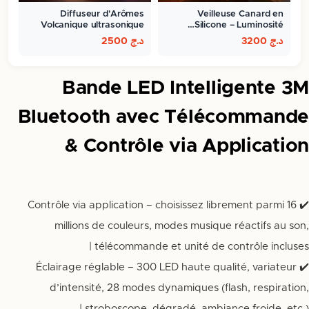
Diffuseur d'Arômes
Veilleuse Canard en
Volcanique ultrasonique
Silicone – Luminosité…
300ml
د.ج
3200
د.ج
2500
Bande LED Intelligente 3M
Bluetooth avec Télécommande
& Contrôle via Application
✔️ Contrôle via application – choisissez librement parmi 16
millions de couleurs, modes musique réactifs au son,
télécommande et unité de contrôle incluses |
✔️ Éclairage réglable – 300 LED haute qualité, variateur
d’intensité, 28 modes dynamiques (flash, respiration,
stroboscope, dégradé, ambiance froide, etc.) |