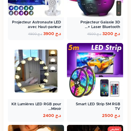
Projecteur Astronaute LED
Projecteur Galaxie 3D
avec Haut-parleur
Laser Bluetooth +…
Bluetooth…
د.ج
3200
د.ج
3900
د.ج
4500
د.ج
4900
Kit Lumières LED RGB pour
Smart LED Strip 5M RGB
Miroir…
TV
د.ج
2500
د.ج
2400
تخفيض