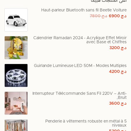
أعلى المنتجات تقييماً
Haut-parleur Bluetooth sans fil Beetle Voiture
د.ج
6900
د.ج
7800
Calendrier Ramadan 2024 - Acrylique Effet Miroir
avec Base et Chiffres
د.ج
3200
Guirlande Lumineuse LED 50M - Modes Multiples
د.ج
4200
Interrupteur Télécommande Sans Fil 220V – Anti-
Bruit,
د.ج
3600
Penderie à vêtements robuste en métal à 5
niveaux