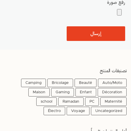
رفع صورة
تصنيفات المنتج
Camping
Bricolage
Beauté
Auto/Moto
Maison
Gaming
Enfant
Décoration
school
Ramadan
PC
Maternité
Électro
Voyage
Uncategorized