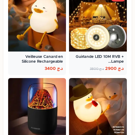
Veilleuse Canard en
Guirlande LED 10M RVB +
Silicone Rechargeable
Lampe…
د.ج
2900
د.ج
3400
د.ج
3800