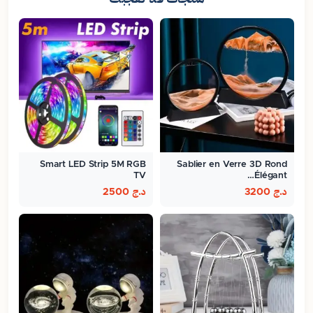
Smart LED Strip 5M RGB
Sablier en Verre 3D Rond
TV
Élégant…
د.ج
3200
د.ج
2500