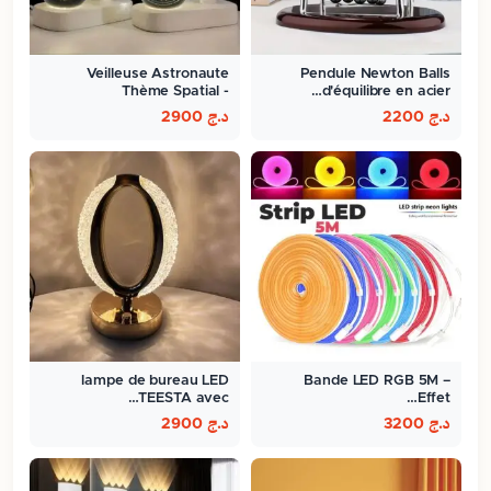
Veilleuse Astronaute
Pendule Newton Balls
Thème Spatial -
d'équilibre en acier…
ambiance…
د.ج
2200
د.ج
2900
lampe de bureau LED
Bande LED RGB 5M –
TEESTA avec…
Effet…
د.ج
3200
د.ج
2900