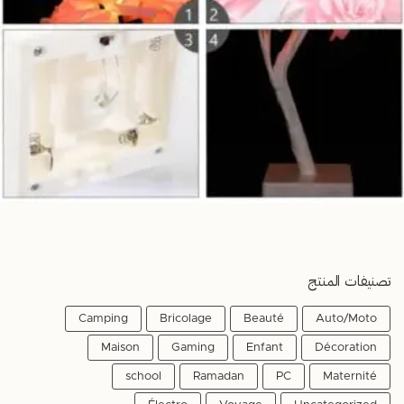
تصنيفات المنتج
Camping
Bricolage
Beauté
Auto/Moto
Maison
Gaming
Enfant
Décoration
school
Ramadan
PC
Maternité