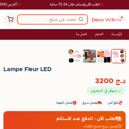
اطلب الآن واستلم خلال 24-72 ساعة
أكثر من 10,000 طلب ناجح
الرئيسية
المتجر
اتصل بنا
Lampe Fleur LED
د.ج
3200
متوفر في المخزون
دفع آمن
توصيل سريع
ضمان الجودة
اطلب الآن - الدفع عند الاستلام
توصيل سريع لجميع الولايات