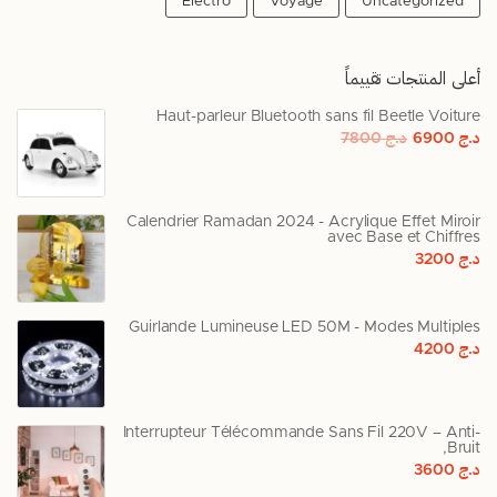
Électro
Voyage
Uncategorized
أعلى المنتجات تقييماً
Haut-parleur Bluetooth sans fil Beetle Voiture
د.ج
6900
د.ج
7800
Calendrier Ramadan 2024 - Acrylique Effet Miroir
avec Base et Chiffres
د.ج
3200
Guirlande Lumineuse LED 50M - Modes Multiples
د.ج
4200
Interrupteur Télécommande Sans Fil 220V – Anti-
Bruit,
د.ج
3600