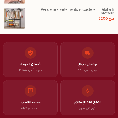
Penderie à vêtements robuste en métal à 5
niveaux
د.ج
5200
توصيل سريع
ضمان الجودة
لجميع الولايات 58
منتجات أصلية 100%
الدفع عند الإستلام
خدمة العملاء
بدون دفع مسبق
دعم مستمر 24/7